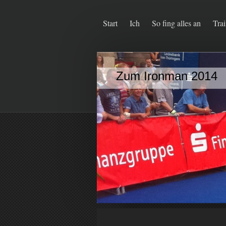
Start
Ich
So fing alles an
Trai
Zum Ironman 2014