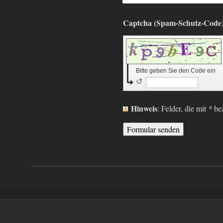
Bitte geben Sie den Code ein
↺
Hinweis
: Felder, die mit
*
bez